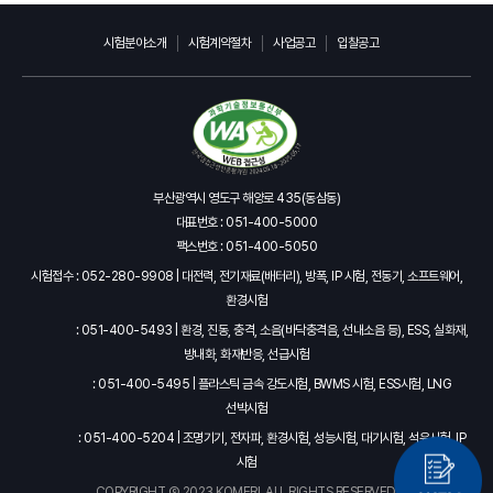
시험분야소개
시험계약절차
사업공고
입찰공고
부산광역시 영도구 해양로 435(동삼동)
대표번호 : 051-400-5000
팩스번호 : 051-400-5050
시험접수 : 052-280-9908 | 대전력, 전기재료(배터리), 방폭, IP 시험, 전동기, 소프트웨어,
환경시험
: 051-400-5493 | 환경, 진동, 충격, 소음(바닥충격음, 선내소음 등), ESS, 실화재,
방내화, 화재반응, 선급시험
: 051-400-5495 | 플라스틱 금속 강도시험, BWMS 시험, ESS시험, LNG
선박시험
: 051-400-5204 | 조명기기, 전자파, 환경시험, 성능시험, 대기시험, 석유시험, IP
시험
COPYRIGHT Ⓒ 2023 KOMERI. ALL RIGHTS RESERVED.