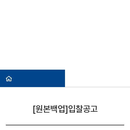
ENG
사이트맵
헬프라인(익명신고)
[원본백업]입찰공고