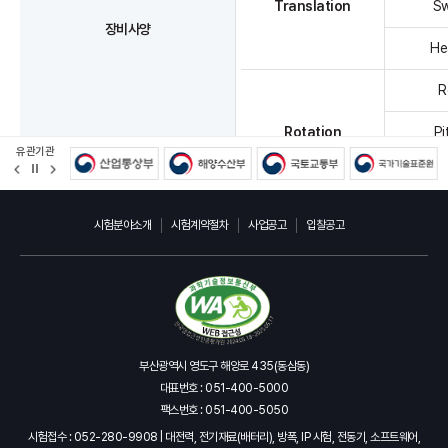
Translation
Sw
장비사양
He
R
Rotation
Pi
유관기관
정
Y
지
담당자
전수성 센터장 (051-400-5473)
시험분야소개
시험계약절차
사업공고
입찰공고
부산광역시 영도구 해양로 435(동삼동)
대표번호 : 051-400-5000
팩스번호 : 051-400-5050
시험접수 : 052-280-9908 | 대전력, 전기재료(배터리), 방폭, IP 시험, 전동기, 소프트웨어,