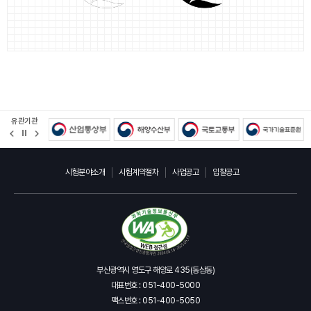
유관기관
정
지
시험분야소개
시험계약절차
사업공고
입찰공고
부산광역시 영도구 해양로 435(동삼동)
대표번호 : 051-400-5000
팩스번호 : 051-400-5050