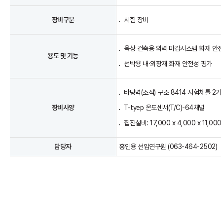
장비구분
시험 장비
육상 건축용 외벽 마감시스템 화재 안
용도 및 기능
선박용 내·외장재 화재 안전성 평가
바탕벽(조적) 구조 8414 시험체틀 2
장비사양
T-tyep 온도센서(T/C)-64채널
집진설비: 17,000 x 4,000 x 11,00
담당자
홍인용 선임연구원 (063-464-2502)