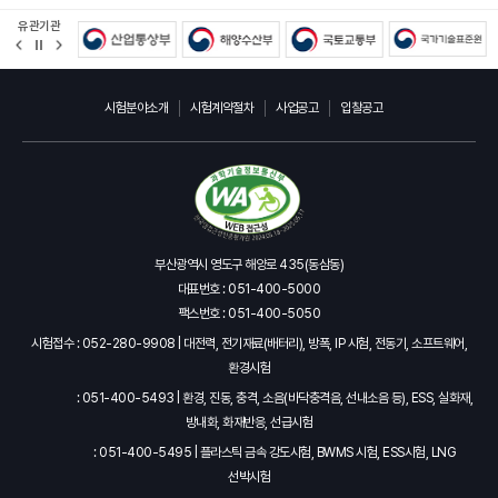
유관기관
정
지
시험분야소개
시험계약절차
사업공고
입찰공고
부산광역시 영도구 해양로 435(동삼동)
대표번호 : 051-400-5000
팩스번호 : 051-400-5050
시험접수 : 052-280-9908 | 대전력, 전기재료(배터리), 방폭, IP 시험, 전동기, 소프트웨어,
환경시험
: 051-400-5493 | 환경, 진동, 충격, 소음(바닥충격음, 선내소음 등), ESS, 실화재,
방내화, 화재반응, 선급시험
: 051-400-5495 | 플라스틱 금속 강도시험, BWMS 시험, ESS시험, LNG
선박시험