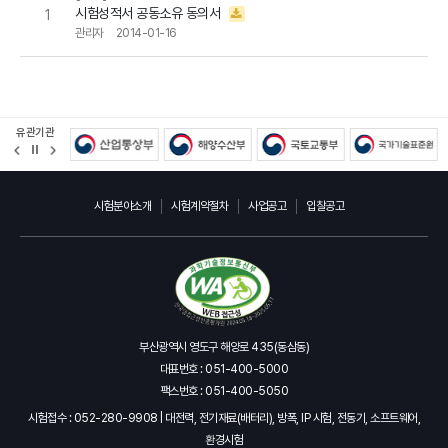
시험성적서 공동소유 동의서
1
관리자
2014-01-16
유관기관
정
지
시험분야소개
시험계약절차
사업공고
입찰공고
부산광역시 영도구 해양로 435(동삼동)
대표번호 : 051-400-5000
팩스번호 : 051-400-5050
시험접수 : 052-280-9908 | 대전력, 전기재료(배터리), 방폭, IP 시험, 전동기, 소프트웨어,
환경시험