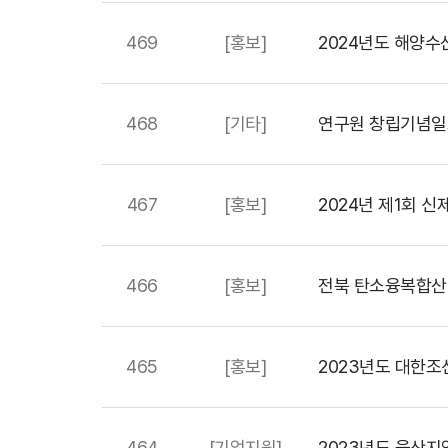
469
[홍보]
2024년도 해양수
468
[기타]
연구원 창립기념일
467
[홍보]
466
[홍보]
전북 탄소융복합산
465
[홍보]
2023년도 대한
464
[기업지원]
2023년도 울산지