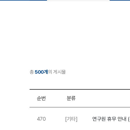
총
500개
의 게시물
순번
분류
470
[기타]
연구원 휴무 안내 