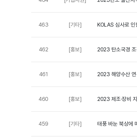
463
[기타]
KOLAS 심사로 인한
462
[홍보]
2023 탄소국경 
461
[홍보]
2023 해양수산 
460
[홍보]
2023 제조·장비 
459
[기타]
태풍 바눈 북상에 따