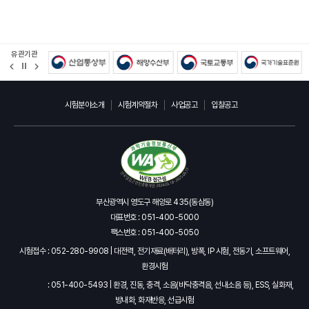
유관기관
정
지
시험분야소개
시험계약절차
사업공고
입찰공고
부산광역시 영도구 해양로 435(동삼동)
대표번호 : 051-400-5000
팩스번호 : 051-400-5050
시험접수 : 052-280-9908 | 대전력, 전기재료(배터리), 방폭, IP 시험, 전동기, 소프트웨어,
환경시험
: 051-400-5493 | 환경, 진동, 충격, 소음(바닥충격음, 선내소음 등), ESS, 실화재,
방내화, 화재반응, 선급시험