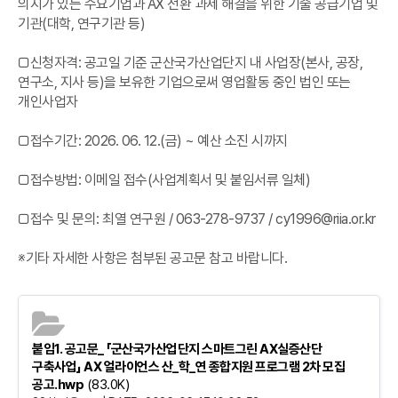
의지가 있는 수요기업과 AX 전환 과제 해결을 위한 기술 공급기업 및
기관(대학, 연구기관 등)
□신청자격: 공고일 기준 군산국가산업단지 내 사업장(본사, 공장,
연구소, 지사 등)을 보유한 기업으로써 영업활동 중인 법인 또는
개인사업자
□접수기간: 2026. 06. 12.(금) ~ 예산 소진 시까지
□접수방법: 이메일 접수(사업계획서 및 붙임서류 일체)
□접수 및 문의: 최열 연구원 / 063-278-9737 / cy1996@riia.or.kr
※기타 자세한 사항은 첨부된 공고문 참고 바랍니다.
붙임1. 공고문_ 「군산국가산업단지 스마트그린 AX실증산단
구축사업」 AX 얼라이언스 산_학_연 종합지원 프로그램 2차 모집
공고.hwp
(83.0K)