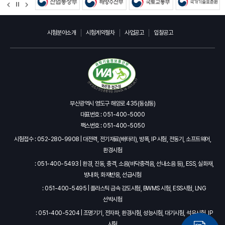
정
지
시험분야소개
시험계약절차
사업공고
입찰공고
부산광역시 영도구 해양로 435(동삼동)
대표번호 : 051-400-5000
팩스번호 : 051-400-5050
시험접수 : 052-280-9908 | 대전력, 전기재료(배터리), 방폭, IP 시험, 전동기, 소프트웨어,
환경시험
: 051-400-5493 | 환경, 진동, 충격, 소음(바닥충격음, 선내소음 등), ESS, 실화재,
방내화, 화재반응, 선급시험
: 051-400-5495 | 플라스틱 금속 강도시험, BWMS 시험, ESS시험, LNG
선박시험
: 051-400-5204 | 조명기기, 전자파, 환경시험, 성능시험, 대기시험, 석유시험, IP
시험